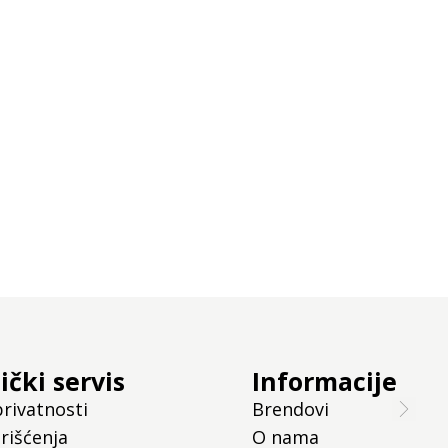
ički servis
Informacije
privatnosti
Brendovi
rišćenja
O nama