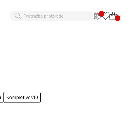
3
Komplet veš
10