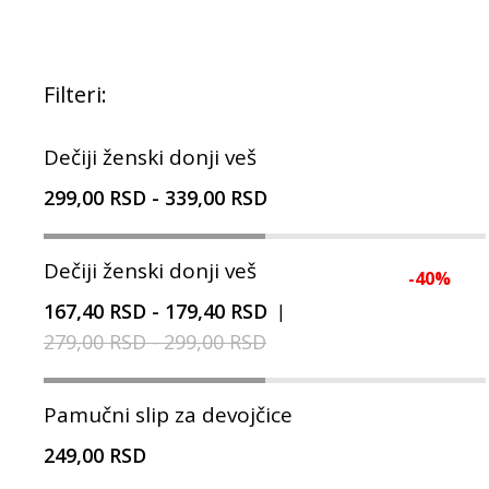
Filteri:
Dečiji ženski donji veš
299,00 RSD
-
339,00 RSD
Dečiji ženski donji veš
-
40
%
167,40 RSD
-
179,40 RSD
|
279,00 RSD
-
299,00 RSD
Pamučni slip za devojčice
249,00 RSD