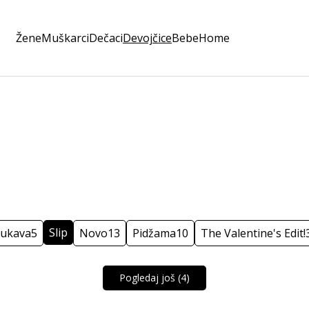
Žene
Muškarci
Dečaci
Devojčice
Bebe
Home
Slip
rukava
5
Novo
13
Pidžama
10
The Valentine's Edit!
Pogledaj još (
4
)