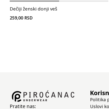
Dečiji ženski donji veš
259,00 RSD
Korisn
Politika 
Pratite nas:
Uslovi ko