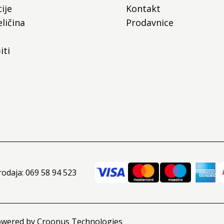
ije
Kontakt
ličina
Prodavnice
iti
rodaja: 069 58 94 523
owered by
Croonus Technologies