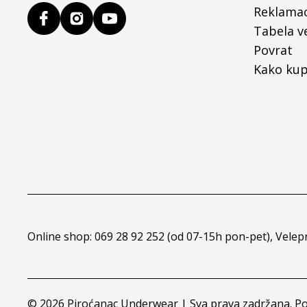
Reklamac
Tabela ve
Povrat
Kako kup
Online shop: 069 28 92 252 (od 07-15h pon-pet), Velep
©
2026
Piroćanac Underwear | Sva prava zadržana. P