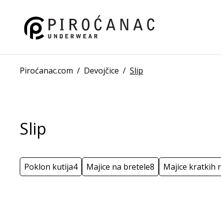
Piroćanac.com
/
Devojčice
/
Slip
Slip
Poklon kutija
4
Majice na bretele
8
Majice kratkih 