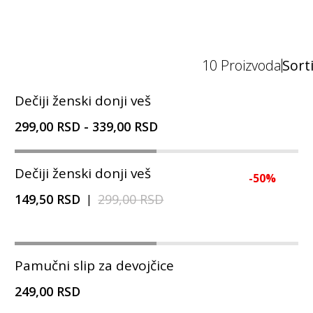
10
Proizvoda
Sort
Dečiji ženski donji veš
299,00 RSD
-
339,00 RSD
Dečiji ženski donji veš
-
50
%
149,50 RSD
299,00 RSD
|
Pamučni slip za devojčice
249,00 RSD