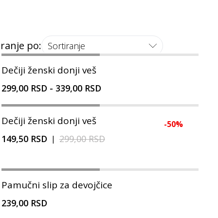
iranje po:
Sortiranje
Dečiji ženski donji veš
299,00 RSD
-
339,00 RSD
Dečiji ženski donji veš
-
50
%
149,50 RSD
299,00 RSD
|
Pamučni slip za devojčice
239,00 RSD