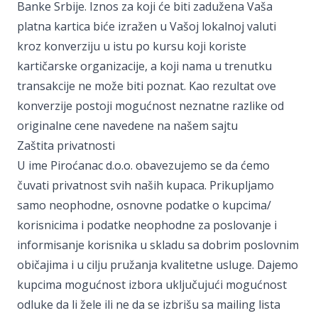
Banke Srbije. Iznos za koji će biti zadužena Vaša
platna kartica biće izražen u Vašoj lokalnoj valuti
kroz konverziju u istu po kursu koji koriste
kartičarske organizacije, a koji nama u trenutku
transakcije ne može biti poznat. Kao rezultat ove
konverzije postoji mogućnost neznatne razlike od
originalne cene navedene na našem sajtu
Zaštita privatnosti
U ime Piroćanac d.o.o. obavezujemo se da ćemo
čuvati privatnost svih naših kupaca. Prikupljamo
samo neophodne, osnovne podatke o kupcima/
korisnicima i podatke neophodne za poslovanje i
informisanje korisnika u skladu sa dobrim poslovnim
običajima i u cilju pružanja kvalitetne usluge. Dajemo
kupcima mogućnost izbora uključujući mogućnost
odluke da li žele ili ne da se izbrišu sa mailing lista