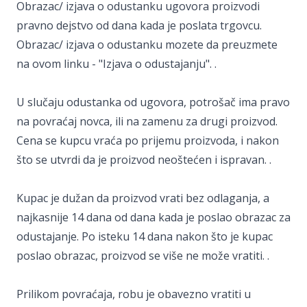
Obrazac/ izjava o odustanku ugovora proizvodi
pravno dejstvo od dana kada je poslata trgovcu.
Obrazac/ izjava o odustanku mozete da preuzmete
na ovom linku - "Izjava o odustajanju". .
U slučaju odustanka od ugovora, potrošač ima pravo
na povraćaj novca, ili na zamenu za drugi proizvod.
Cena se kupcu vraća po prijemu proizvoda, i nakon
što se utvrdi da je proizvod neoštećen i ispravan. .
Kupac je dužan da proizvod vrati bez odlaganja, a
najkasnije 14 dana od dana kada je poslao obrazac za
odustajanje. Po isteku 14 dana nakon što je kupac
poslao obrazac, proizvod se više ne može vratiti. .
Prilikom povraćaja, robu je obavezno vratiti u