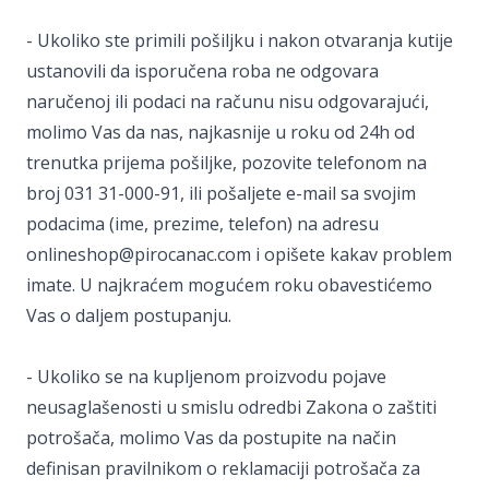
- Ukoliko ste primili pošiljku i nakon otvaranja kutije
ustanovili da isporučena roba ne odgovara
naručenoj ili podaci na računu nisu odgovarajući,
molimo Vas da nas, najkasnije u roku od 24h od
trenutka prijema pošiljke, pozovite telefonom na
broj 031 31-000-91, ili pošaljete e-mail sa svojim
podacima (ime, prezime, telefon) na adresu
onlineshop@pirocanac.com i opišete kakav problem
imate. U najkraćem mogućem roku obavestićemo
Vas o daljem postupanju.
- Ukoliko se na kupljenom proizvodu pojave
neusaglašenosti u smislu odredbi Zakona o zaštiti
potrošača, molimo Vas da postupite na način
definisan pravilnikom o reklamaciji potrošača za