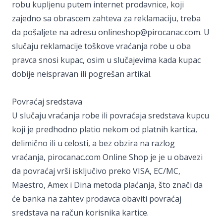
robu kupljenu putem internet prodavnice, koji
zajedno sa obrascem zahteva za reklamaciju, treba
da pošaljete na adresu onlineshop@pirocanac.com. U
slučaju reklamacije toškove vraćanja robe u oba
pravca snosi kupac, osim u slučajevima kada kupac
dobije neispravan ili pogrešan artikal.
Povraćaj sredstava
U slučaju vraćanja robe ili povraćaja sredstava kupcu
koji je predhodno platio nekom od platnih kartica,
delimično ili u celosti, a bez obzira na razlog
vraćanja, pirocanac.com Online Shop je je u obavezi
da povraćaj vrši isključivo preko VISA, EC/MC,
Maestro, Amex i Dina metoda plaćanja, što znači da
će banka na zahtev prodavca obaviti povraćaj
sredstava na račun korisnika kartice.