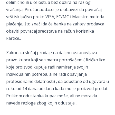
delimično ili u celosti, a bez obzira na razlog
vraćanja, Piroćanac d.o.o. je u obavezi da povraćaj
vrši isključivo preko VISA, EC/MC i Maestro metoda
plaćanja, što znači da će banka na zahtev prodavca
obaviti povraćaj sredstava na račun korisnika
kartice..
Zakon za slučaj prodaje na daljinu ustanovljava
pravo kupca koji se smatra potrošačem ( fizičko lice
koje proizvod kupuje radi namirenja svojih
individualnih potreba, a ne radi obavljanja
profesionalne delatnosti) , da odustane od ugovora u
roku od 14 dana od dana kada mu je proizvod predat.
Prilikom odustanka kupac može, ali ne mora da
navede razloge zbog kojih odustaje. .