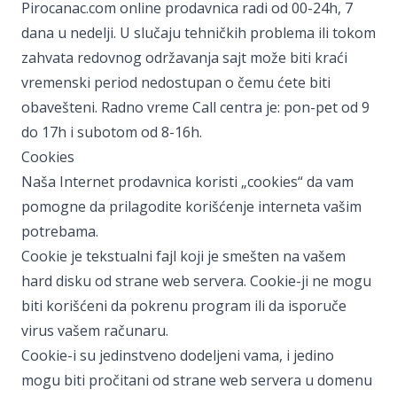
Pirocanac.com online prodavnica radi od 00-24h, 7
dana u nedelji. U slučaju tehničkih problema ili tokom
zahvata redovnog održavanja sajt može biti kraći
vremenski period nedostupan o čemu ćete biti
obavešteni. Radno vreme Call centra je: pon-pet od 9
do 17h i subotom od 8-16h.
Cookies
Naša Internet prodavnica koristi „cookies“ da vam
pomogne da prilagodite korišćenje interneta vašim
potrebama.
Cookie je tekstualni fajl koji je smešten na vašem
hard disku od strane web servera. Cookie-ji ne mogu
biti korišćeni da pokrenu program ili da isporuče
virus vašem računaru.
Cookie-i su jedinstveno dodeljeni vama, i jedino
mogu biti pročitani od strane web servera u domenu