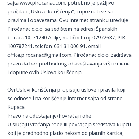
sajta www.pirocanac.com, potrebno je pažljivo
pročitati „Uslove korišćenja“, i upoznati se sa
pravima i obavezama. Ovu internet stranicu uređuje
Piroćanac d.o.o. sa sedištem na adresi Španskih
boraca 10, 31240 Arilje, matični broj: 07972687, PIB:
100787241, telefon: 031 31 000 91, email:
office.pirocanac@gmail.com. Piroćanac d.o.o. zadržava
pravo da bez prethodnog obaveštavanja vrši izmene
i dopune ovih Uslova korišćenja.
Ovi Uslovi korišćenja propisuju uslove i pravila koji
se odnose i na korišćenje internet sajta od strane
Kupaca.
Pravo na odustajanje/Povraćaj robe
U slučaju vraćanja robe ili povraćaja sredstava kupcu
koji je predhodno platio nekom od platnih kartica,