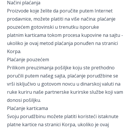
Načini plaćanja
Proizvode koje želite da poručite putem Internet
prodavnice, možete platiti na više načina: plaćanje
pouzećem gotovinski u trenutku isporuke
platnim karticama tokom procesa kupovine na sajtu -
ukoliko je ovaj metod plaćanja ponuđen na stranici
Korpa.
Plaćanje pouzećem
Prilikom preuzimanja pošiljke koju ste prethodno
poručili putem našeg sajta, plaćanje porudžbine se
vrši isključivo u gotovom novcu u dinarskoj valuti na
ruke kuriru naše partnerske kurirske službe koji vam
donosi pošiljku.
Plaćanje karticama
Svoju porudžbinu možete platiti koristeći istaknute
platne kartice na stranici Korpa, ukoliko je ovaj