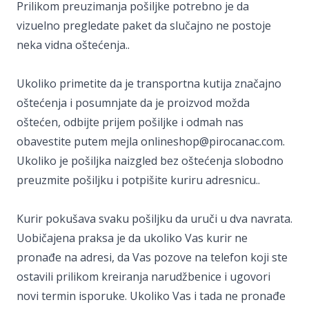
Prilikom preuzimanja pošiljke potrebno je da
vizuelno pregledate paket da slučajno ne postoje
neka vidna oštećenja..
Ukoliko primetite da je transportna kutija značajno
oštećenja i posumnjate da je proizvod možda
oštećen, odbijte prijem pošiljke i odmah nas
obavestite putem mejla onlineshop@pirocanac.com.
Ukoliko je pošiljka naizgled bez oštećenja slobodno
preuzmite pošiljku i potpišite kuriru adresnicu..
Kurir pokušava svaku pošiljku da uruči u dva navrata.
Uobičajena praksa je da ukoliko Vas kurir ne
pronađe na adresi, da Vas pozove na telefon koji ste
ostavili prilikom kreiranja narudžbenice i ugovori
novi termin isporuke. Ukoliko Vas i tada ne pronađe