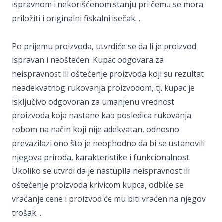
ispravnom i nekorišćenom stanju pri čemu se mora
priložiti i originalni fiskalni isečak. .
Po prijemu proizvoda, utvrdiće se da li je proizvod
ispravan i neoštećen. Kupac odgovara za
neispravnost ili oštećenje proizvoda koji su rezultat
neadekvatnog rukovanja proizvodom, tj. kupac je
isključivo odgovoran za umanjenu vrednost
proizvoda koja nastane kao posledica rukovanja
robom na način koji nije adekvatan, odnosno
prevazilazi ono što je neophodno da bi se ustanovili
njegova priroda, karakteristike i funkcionalnost.
Ukoliko se utvrdi da je nastupila neispravnost ili
oštećenje proizvoda krivicom kupca, odbiće se
vraćanje cene i proizvod će mu biti vraćen na njegov
trošak. .