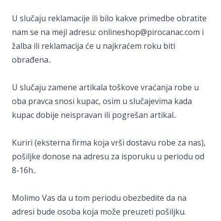
U slučaju reklamacije ili bilo kakve primedbe obratite
nam se na mejl adresu: onlineshop@pirocanac.com i
žalba ili reklamacija će u najkraćem roku biti
obrađena..
U slučaju zamene artikala toškove vraćanja robe u
oba pravca snosi kupac, osim u slučajevima kada
kupac dobije neispravan ili pogrešan artikal..
Kuriri (eksterna firma koja vrši dostavu robe za nas),
pošiljke donose na adresu za isporuku u periodu od
8-16h..
Molimo Vas da u tom periodu obezbedite da na
adresi bude osoba koja može preuzeti pošiljku.