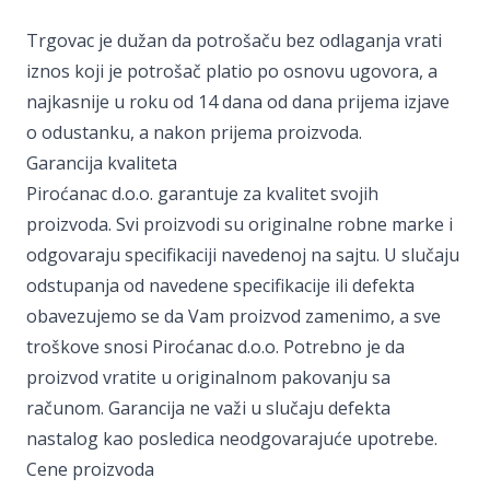
Trgovac je dužan da potrošaču bez odlaganja vrati
iznos koji je potrošač platio po osnovu ugovora, a
najkasnije u roku od 14 dana od dana prijema izjave
o odustanku, a nakon prijema proizvoda.
Garancija kvaliteta
Piroćanac d.o.o. garantuje za kvalitet svojih
proizvoda. Svi proizvodi su originalne robne marke i
odgovaraju specifikaciji navedenoj na sajtu. U slučaju
odstupanja od navedene specifikacije ili defekta
obavezujemo se da Vam proizvod zamenimo, a sve
troškove snosi Piroćanac d.o.o. Potrebno je da
proizvod vratite u originalnom pakovanju sa
računom. Garancija ne važi u slučaju defekta
nastalog kao posledica neodgovarajuće upotrebe.
Cene proizvoda