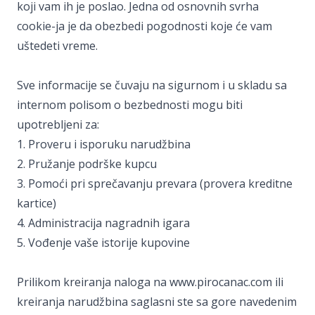
koji vam ih je poslao. Jedna od osnovnih svrha
cookie-ja je da obezbedi pogodnosti koje će vam
uštedeti vreme.
Sve informacije se čuvaju na sigurnom i u skladu sa
internom polisom o bezbednosti mogu biti
upotrebljeni za:
1. Proveru i isporuku narudžbina
2. Pružanje podrške kupcu
3. Pomoći pri sprečavanju prevara (provera kreditne
kartice)
4. Administracija nagradnih igara
5. Vođenje vaše istorije kupovine
Prilikom kreiranja naloga na www.pirocanac.com ili
kreiranja narudžbina saglasni ste sa gore navedenim