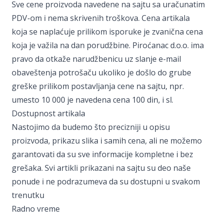
Sve cene proizvoda navedene na sajtu sa uračunatim
PDV-om i nema skrivenih troškova. Cena artikala
koja se naplaćuje prilikom isporuke je zvanična cena
koja je važila na dan porudžbine. Piroćanac d.o.o. ima
pravo da otkaže narudžbenicu uz slanje e-mail
obaveštenja potrošaču ukoliko je došlo do grube
greške prilikom postavljanja cene na sajtu, npr.
umesto 10 000 je navedena cena 100 din, i sl.
Dostupnost artikala
Nastojimo da budemo što precizniji u opisu
proizvoda, prikazu slika i samih cena, ali ne možemo
garantovati da su sve informacije kompletne i bez
grešaka. Svi artikli prikazani na sajtu su deo naše
ponude i ne podrazumeva da su dostupni u svakom
trenutku
Radno vreme