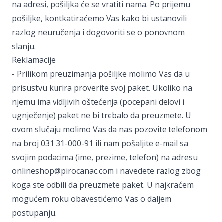
na adresi, pošiljka će se vratiti nama. Po prijemu
pošiljke, kontkatiraćemo Vas kako bi ustanovili
razlog neuručenja i dogovoriti se o ponovnom
slanju.
Reklamacije
- Prilikom preuzimanja pošiljke molimo Vas da u
prisustvu kurira proverite svoj paket. Ukoliko na
njemu ima vidljivih oštećenja (pocepani delovi i
ugnječenje) paket ne bi trebalo da preuzmete. U
ovom slučaju molimo Vas da nas pozovite telefonom
na broj 031 31-000-91 ili nam pošaljite e-mail sa
svojim podacima (ime, prezime, telefon) na adresu
onlineshop@pirocanac.com i navedete razlog zbog
koga ste odbili da preuzmete paket. U najkraćem
mogućem roku obavestićemo Vas o daljem
postupanju.