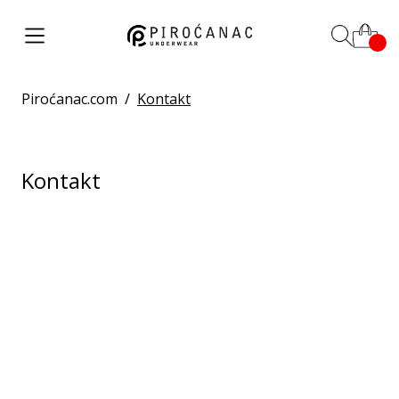
Piroćanac.com
/
Kontakt
Kontakt
Ukoliko imate pitanja ili sugestije slobodno
nam se obratite. Odgovorićemo Vam u
najkraćem roku.