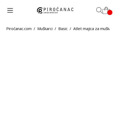
Piroćanac.com
/
Muškarci
/
Basic
/
Atlet majica za muškarc