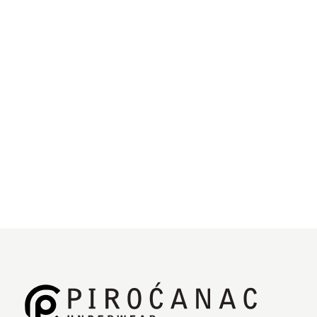
Atlet bodi za bebe u nežno zelenoj boji deo je naše
Bubi&Lole
linje za bebe i decu.
Sašiven je u potpunosti od 100% rebrastog pamuka za
nežnu kožu naših najmlađih. Ležeran kroj pruža
zasiguran komfor tokom svakodnevnog nošenja. Bodi
se može nostiti kao spoljni komad odeće tokom letnjih
dana, a i kao potkošulja tokom zimskog perioda.
Bodi je dostupan u više boja.
Specifikacije
Deklaracija
Jedinica mere:
kom