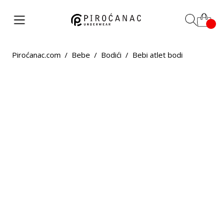
Piroćanac.com
/
Bebe
/
Bodići
/
Bebi atlet bodi