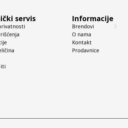
ički servis
Informacije
privatnosti
Brendovi
rišćenja
O nama
ije
Kontakt
ličina
Prodavnice
iti