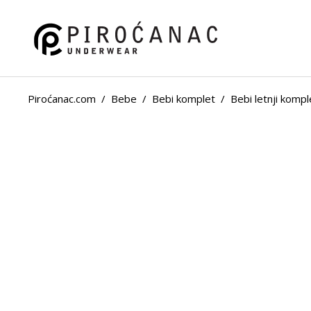
Piroćanac.com
/
Bebe
/
Bebi komplet
/
Bebi letnji kompl