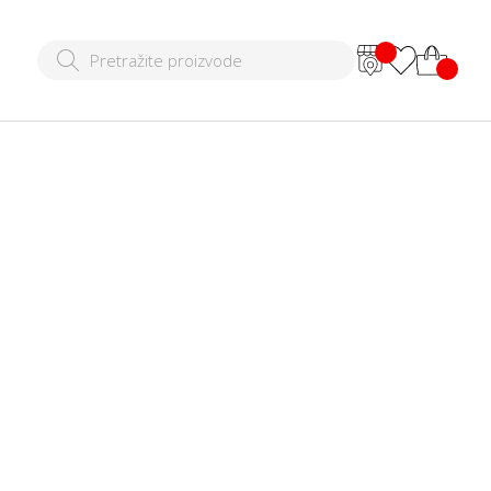
tnji komplet
00 RSD