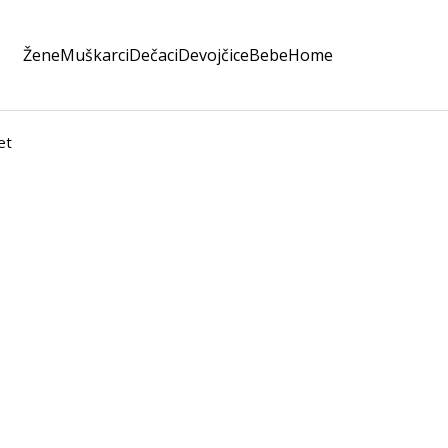
Žene
Muškarci
Dečaci
Devojčice
Bebe
Home
et
Bebi le
1.399,