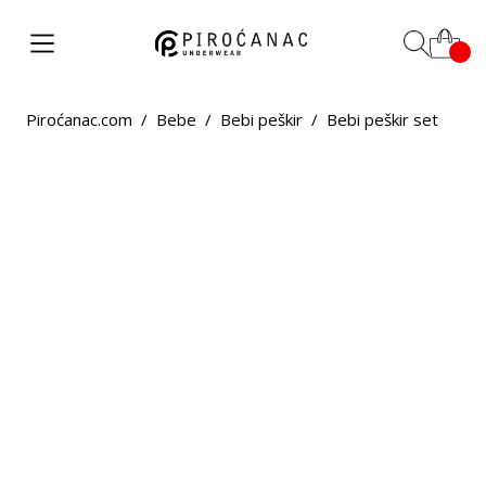
Piroćanac.com
/
Bebe
/
Bebi peškir
/
Bebi peškir set