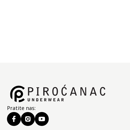
za kupanje.
Izrađen od 100% pamuka sa slatkim vezom žirafe.
Mekan i upijajući, ovaj set pruža potpunu udobnost i
toplinu vašoj bebi tokom i nakon kupanja. Dimenzije
peškira su 75x80cm.
Bebi peškir set dostupan je u drugim bojama i sa
motivima životinja.
Specifikacije
Pratite nas: