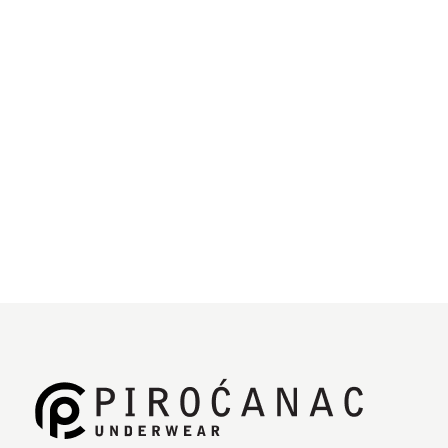
Mint bodi kratkih rukava za bebe sa štampom deo je
klasične kolekcije.
Bodi sa kopčanjem na ramenu ima udoban kroj sa
najkvalitetnijim japanskim drikerima za lako
zakopčavanje i otkopčavanje.
Naši bebi bodići izrađeni su u potpunosti od najfinijeg
OEKO TEX standardnog pamuka za nežnu kožu bebe.
Specifikacije
Deklaracija
Jedinica mere:
kom