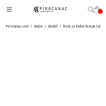
Piroćanac.com
/
Bebe
/
Bodići
/
Bodi za bebe kratak rukav