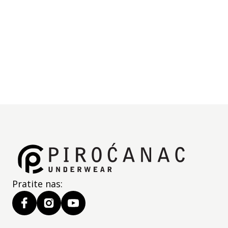
Lepo se kombinuju sa ostalim modelima iz iste
kolekcije.
Specifikacije
Deklaracija
Jedinica mere:
kom
Pratite nas: