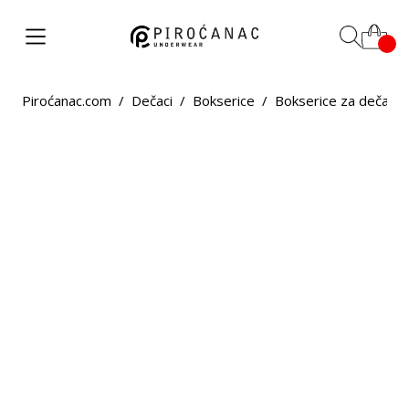
Piroćanac.com
/
Dečaci
/
Bokserice
/
Bokserice za dečake