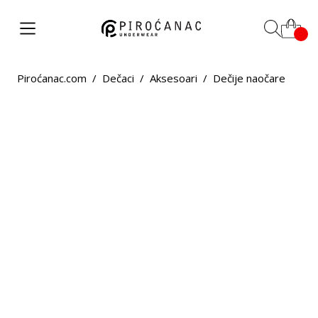
Piroćanac.com
/
Dečaci
/
Aksesoari
/
Dečije naočare