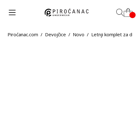
Piroćanac.com
/
Devojčice
/
Novo
/
Letnji komplet za devo