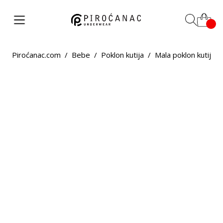
Piroćanac.com
/
Bebe
/
Poklon kutija
/
Mala poklon kutija