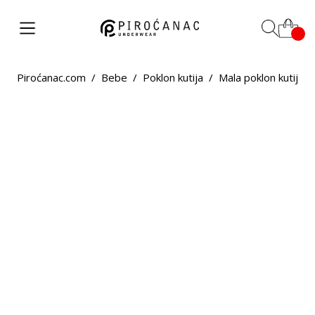
Piroćanac.com
/
Bebe
/
Poklon kutija
/
Mala poklon kutija