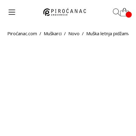
Piroćanac.com
/
Muškarci
/
Novo
/
Muška letnja pidžama