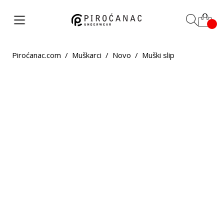
Piroćanac.com
/
Muškarci
/
Novo
/
Muški slip