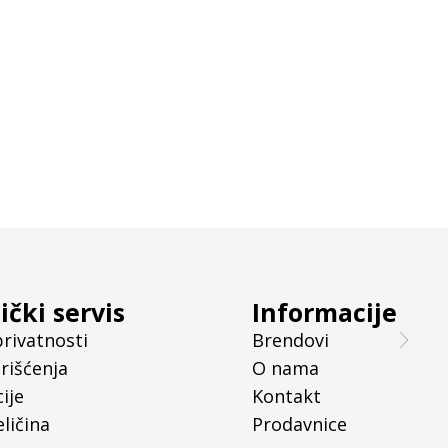
ički servis
Informacije
privatnosti
Brendovi
rišćenja
O nama
ije
Kontakt
ličina
Prodavnice