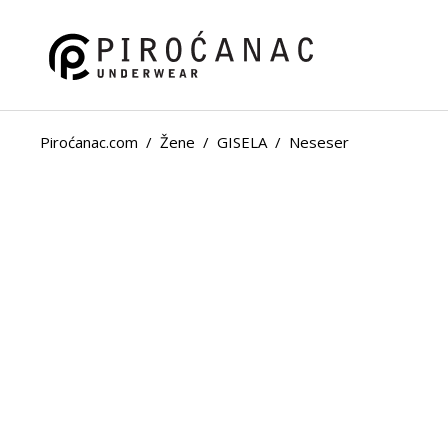
Piroćanac.com
/
Žene
/
GISELA
/
Neseser