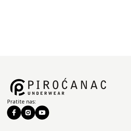
50x90 i 70x140.
Specifikacije
Deklaracija
Jedinica mere:
kom
Pratite nas: