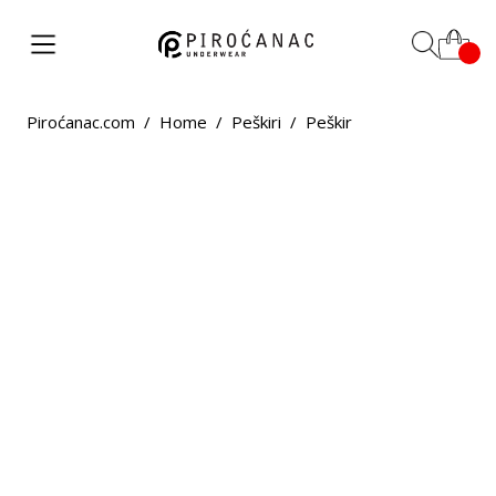
Piroćanac.com
/
Home
/
Peškiri
/
Peškir