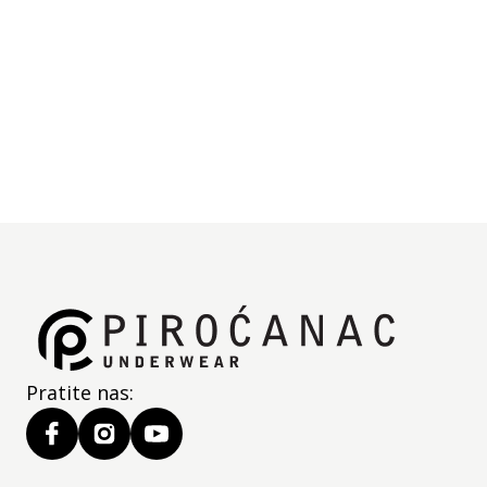
blago sužava i ima render pri dnu.
Ista pidžama u kolekciji je dostupna za dečake.
Specifikacije
Deklaracija
Jedinica mere:
kom
Pratite nas: