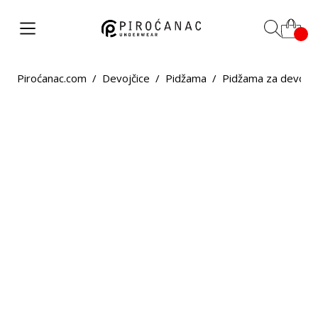
Piroćanac.com
/
Devojčice
/
Pidžama
/
Pidžama za devojči