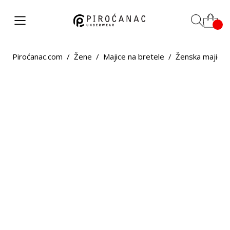
Piroćanac.com
/
Žene
/
Majice na bretele
/
Ženska majica