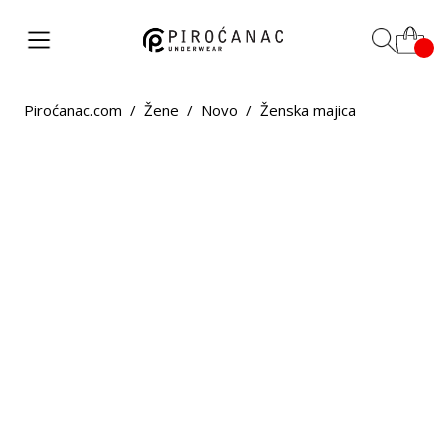
Piroćanac.com
/
Žene
/
Novo
/
Ženska majica