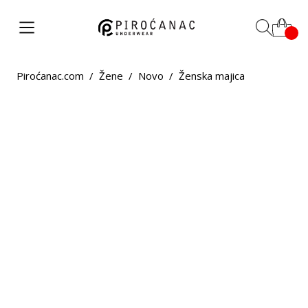
Piroćanac.com
/
Žene
/
Novo
/
Ženska majica