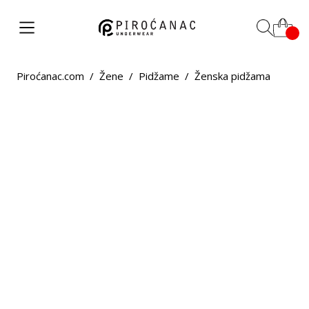
Piroćanac.com
/
Žene
/
Pidžame
/
Ženska pidžama