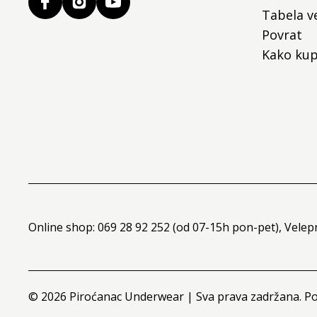
Tabela ve
Povrat
Kako kup
Online shop: 069 28 92 252 (od 07-15h pon-pet), Velep
©
2026
Piroćanac Underwear | Sva prava zadržana. P