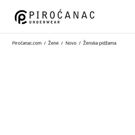
Piroćanac.com
/
Žene
/
Novo
/
Ženska pidžama