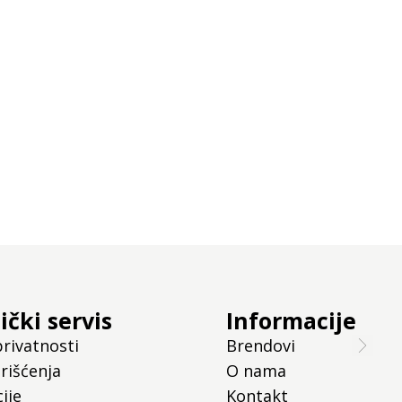
ički servis
Informacije
privatnosti
Brendovi
rišćenja
O nama
ije
Kontakt