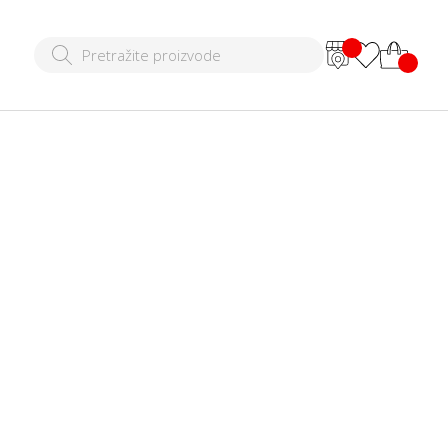
 pidžama
00 RSD