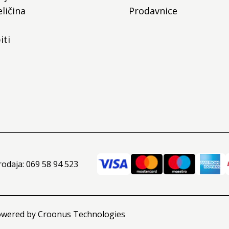
ličina
Prodavnice
iti
rodaja: 069 58 94 523
owered by
Croonus Technologies