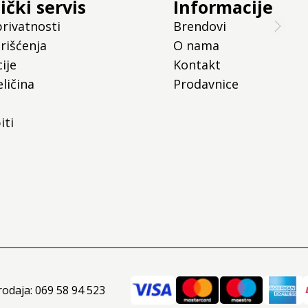
ički servis
Informacije
privatnosti
Brendovi
rišćenja
O nama
ije
Kontakt
ličina
Prodavnice
iti
rodaja: 069 58 94 523