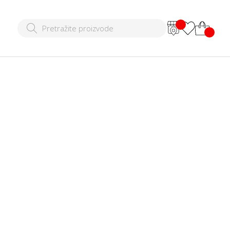
 pidžama
20 RSD
|
2.999,00 RSD