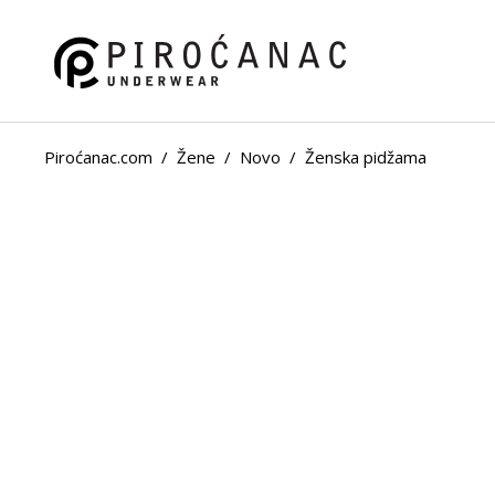
Piroćanac.com
/
Žene
/
Novo
/
Ženska pidžama