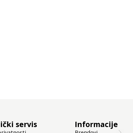
Jedinic
ički servis
Informacije
privatnosti
Brendovi