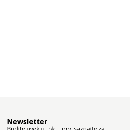
a mere:
kom
Newsletter
Budite uvek u toku, prvi saznajte za