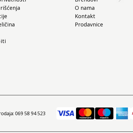
rišćenja
O nama
ije
Kontakt
ličina
Prodavnice
iti
rodaja: 069 58 94 523