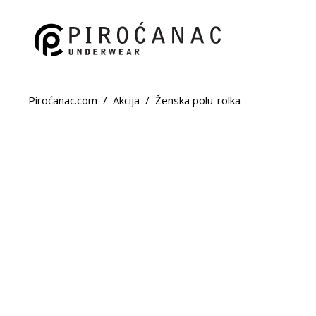
Piroćanac.com
/
Akcija
/
Ženska polu-rolka