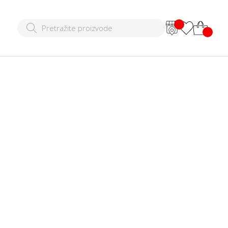
polu-rolka
10 RSD
|
1.889,00 RSD