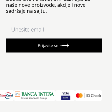
naše nove proizvode, akcije i nove
sadržaje na sajtu.
Prijavite se