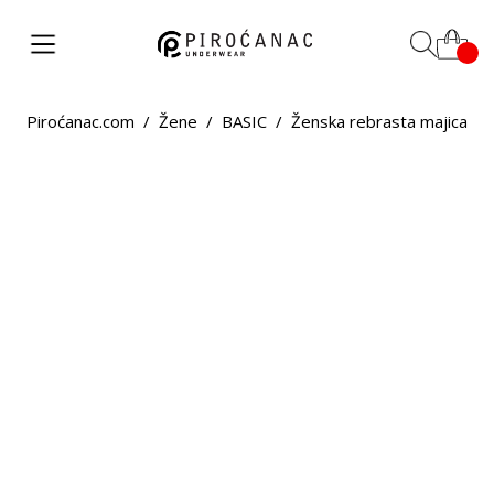
Piroćanac.com
/
Žene
/
BASIC
/
Ženska rebrasta majica