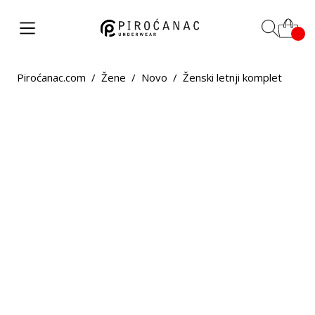
Piroćanac.com
/
Žene
/
Novo
/
Ženski letnji komplet