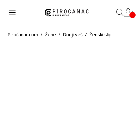
Piroćanac.com
/
Žene
/
Donji veš
/
Ženski slip