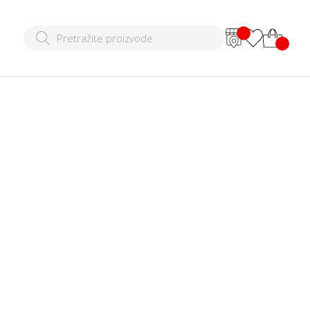
lip
 RSD