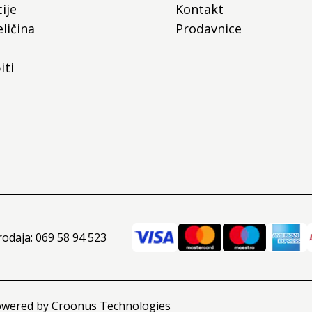
ije
Kontakt
ličina
Prodavnice
iti
rodaja: 069 58 94 523
owered by
Croonus Technologies