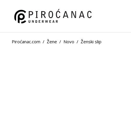
Piroćanac.com
/
Žene
/
Novo
/
Ženski slip