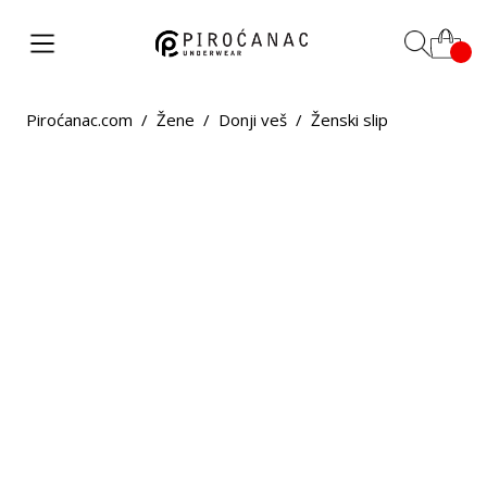
Piroćanac.com
/
Žene
/
Donji veš
/
Ženski slip